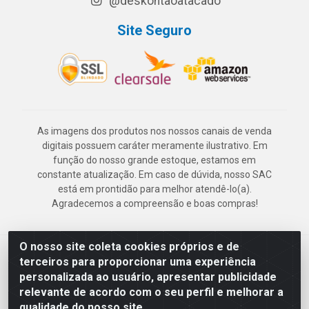
@deskontaoatacado
Site Seguro
As imagens dos produtos nos nossos canais de venda
digitais possuem caráter meramente ilustrativo. Em
função do nosso grande estoque, estamos em
constante atualização. Em caso de dúvida, nosso SAC
está em prontidão para melhor atendê-lo(a).
Agradecemos a compreensão e boas compras!
O nosso site coleta cookies próprios e de
Deskontão Atacado - Av. Marechal Mascarenhas de Morais, 2471 -
terceiros para proporcionar uma experiência
Imbiribeira - Recife/PE - CEP 51.150-001 - CNPJ 24.150.377/0003-
personalizada ao usuário, apresentar publicidade
57
relevante de acordo com o seu perfil e melhorar a
qualidade do nosso site.