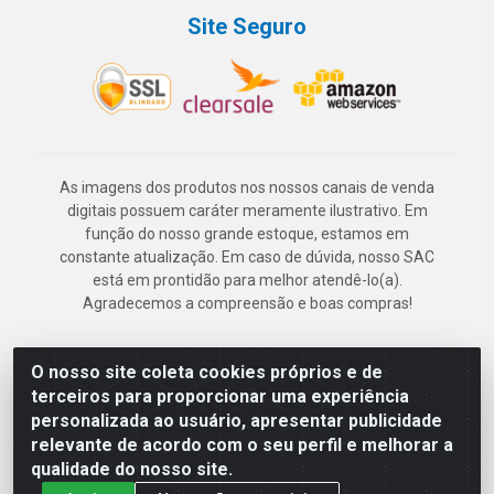
Site Seguro
As imagens dos produtos nos nossos canais de venda
digitais possuem caráter meramente ilustrativo. Em
função do nosso grande estoque, estamos em
constante atualização. Em caso de dúvida, nosso SAC
está em prontidão para melhor atendê-lo(a).
Agradecemos a compreensão e boas compras!
O nosso site coleta cookies próprios e de
Deskontão Atacado - Av. Marechal Mascarenhas de Morais, 2471 -
terceiros para proporcionar uma experiência
Imbiribeira - Recife/PE - CEP 51.150-001 - CNPJ 24.150.377/0003-
personalizada ao usuário, apresentar publicidade
57
relevante de acordo com o seu perfil e melhorar a
qualidade do nosso site.