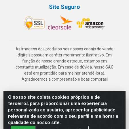
Site Seguro
As imagens dos produtos nos nossos canais de venda
digitais possuem caráter meramente ilustrativo. Em
função do nosso grande estoque, estamos em
constante atualização. Em caso de dúvida, nosso SAC
está em prontidão para melhor atendê-lo(a).
Agradecemos a compreensão e boas compras!
O nosso site coleta cookies próprios e de
Deskontão Atacado - Av. Marechal Mascarenhas de Morais, 2471 -
terceiros para proporcionar uma experiência
Imbiribeira - Recife/PE - CEP 51.150-001 - CNPJ 24.150.377/0003-
personalizada ao usuário, apresentar publicidade
57
relevante de acordo com o seu perfil e melhorar a
qualidade do nosso site.