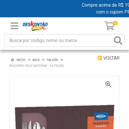
Compre acima de R$ 199,
com o cupom P
0
VOLTAR
INÍCIO
INOX
TALHER
FAQUEIRO INOX MÓDENA - 24 PEÇAS