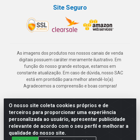
Site Seguro
As imagens dos produtos nos nossos canais de venda
digitais possuem caráter meramente ilustrativo. Em
função do nosso grande estoque, estamos em
constante atualização. Em caso de dúvida, nosso SAC
está em prontidão para melhor atendê-lo(a).
Agradecemos a compreensão e boas compras!
O nosso site coleta cookies próprios e de
Deskontão Atacado - Av. Marechal Mascarenhas de Morais, 2471 -
terceiros para proporcionar uma experiência
Imbiribeira - Recife/PE - CEP 51.150-001 - CNPJ 24.150.377/0003-
personalizada ao usuário, apresentar publicidade
57
relevante de acordo com o seu perfil e melhorar a
qualidade do nosso site.