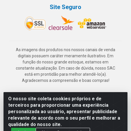
Site Seguro
As imagens dos produtos nos nossos canais de venda
digitais possuem caráter meramente ilustrativo. Em
função do nosso grande estoque, estamos em
constante atualização. Em caso de dúvida, nosso SAC
está em prontidão para melhor atendê-lo(a).
Agradecemos a compreensão e boas compras!
O nosso site coleta cookies próprios e de
Deskontão Atacado - Av. Marechal Mascarenhas de Morais, 2471 -
terceiros para proporcionar uma experiência
Imbiribeira - Recife/PE - CEP 51.150-001 - CNPJ 24.150.377/0003-
personalizada ao usuário, apresentar publicidade
57
relevante de acordo com o seu perfil e melhorar a
qualidade do nosso site.