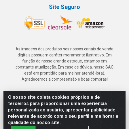
Site Seguro
As imagens dos produtos nos nossos canais de venda
digitais possuem caráter meramente ilustrativo. Em
função do nosso grande estoque, estamos em
constante atualização. Em caso de dúvida, nosso SAC
está em prontidão para melhor atendê-lo(a).
Agradecemos a compreensão e boas compras!
O nosso site coleta cookies próprios e de
Deskontão Atacado - Av. Marechal Mascarenhas de Morais, 2471 -
terceiros para proporcionar uma experiência
Imbiribeira - Recife/PE - CEP 51.150-001 - CNPJ 24.150.377/0003-
personalizada ao usuário, apresentar publicidade
57
relevante de acordo com o seu perfil e melhorar a
qualidade do nosso site.