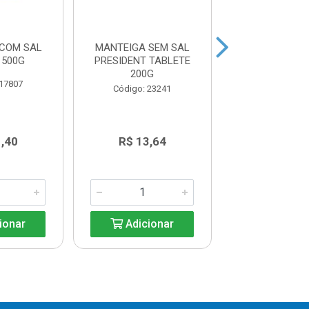
 COM SAL
MANTEIGA SEM SAL
MANT GHEE S
 500G
PRESIDENT TABLETE
HIMALAIA LE
200G
200G
 17807
Código: 23241
Código: 32
,40
R$ 13,64
R$ 31,4
ionar
Adicionar
Adicio