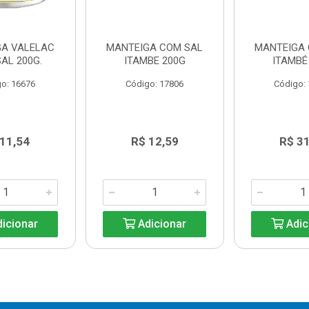
GA VALELAC
MANTEIGA COM SAL
MANTEIGA
AL 200G.
ITAMBE 200G
ITAMBÉ
o: 16676
Código: 17806
Código:
 11,54
R$ 12,59
R$ 31
icionar
Adicionar
Adic