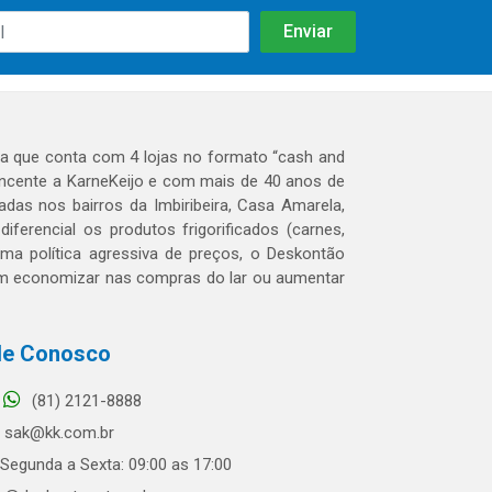
 que conta com 4 lojas no formato “cash and
tencente a KarneKeijo e com mais de 40 anos de
das nos bairros da Imbiribeira, Casa Amarela,
erencial os produtos frigorificados (carnes,
 uma política agressiva de preços, o Deskontão
dem economizar nas compras do lar ou aumentar
le Conosco
(81) 2121-8888
sak@kk.com.br
Segunda a Sexta: 09:00 as 17:00