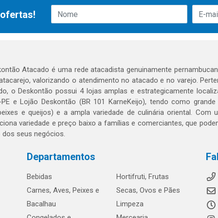
ofertas!
ontão Atacado é uma rede atacadista genuinamente pernambucana
 atacarejo, valorizando o atendimento no atacado e no varejo. Per
o, o Deskontão possui 4 lojas amplas e estrategicamente localiza
PE e Lojão Deskontão (BR 101 KarneKeijo), tendo como grande dif
peixes e queijos) e a ampla variedade de culinária oriental. Com
ciona variedade e preço baixo a famílias e comerciantes, que po
o dos seus negócios.
Departamentos
Fa
Bebidas
Hortifruti, Frutas
Carnes, Aves, Peixes e
Secas, Ovos e Pães
Bacalhau
Limpeza
Congelados e
Mercearia