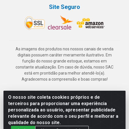
Site Seguro
As imagens dos produtos nos nossos canais de venda
digitais possuem caráter meramente ilustrativo. Em
função do nosso grande estoque, estamos em
constante atualização. Em caso de dúvida, nosso SAC
está em prontidão para melhor atendê-lo(a).
Agradecemos a compreensão e boas compras!
O nosso site coleta cookies próprios e de
Deskontão Atacado - Av. Marechal Mascarenhas de Morais, 2471 -
terceiros para proporcionar uma experiência
Imbiribeira - Recife/PE - CEP 51.150-001 - CNPJ 24.150.377/0003-
personalizada ao usuário, apresentar publicidade
57
relevante de acordo com o seu perfil e melhorar a
qualidade do nosso site.