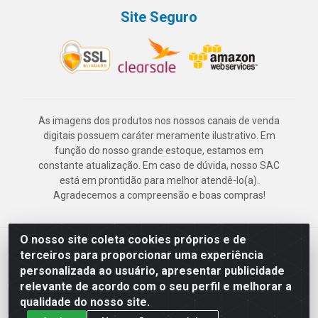
Site Seguro
As imagens dos produtos nos nossos canais de venda
digitais possuem caráter meramente ilustrativo. Em
função do nosso grande estoque, estamos em
constante atualização. Em caso de dúvida, nosso SAC
está em prontidão para melhor atendê-lo(a).
Agradecemos a compreensão e boas compras!
O nosso site coleta cookies próprios e de
Deskontão Atacado - Av. Marechal Mascarenhas de Morais, 2471 -
terceiros para proporcionar uma experiência
Imbiribeira - Recife/PE - CEP 51.150-001 - CNPJ 24.150.377/0003-
personalizada ao usuário, apresentar publicidade
57
relevante de acordo com o seu perfil e melhorar a
qualidade do nosso site.