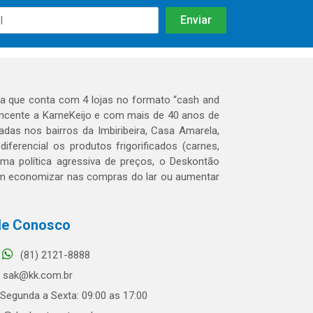
 que conta com 4 lojas no formato “cash and
tencente a KarneKeijo e com mais de 40 anos de
das nos bairros da Imbiribeira, Casa Amarela,
erencial os produtos frigorificados (carnes,
 uma política agressiva de preços, o Deskontão
dem economizar nas compras do lar ou aumentar
le Conosco
(81) 2121-8888
sak@kk.com.br
Segunda a Sexta: 09:00 as 17:00