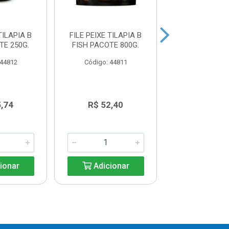
TILAPIA B
FILE PEIXE TILAPIA B
FILE PEIXE TI
TE 250G.
FISH PACOTE 800G.
FISH PACOTE
 44812
Código: 44811
Código: 44
5,74
R$ 52,40
R$ 31,4
ionar
Adicionar
Adicio