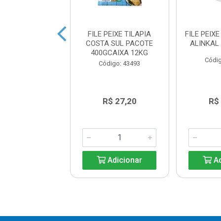
PEIXE PESCADA
FILE PEIXE TILAPIA
FILE PEIX
AMARELA
COSTA SUL PACOTE
ALINKAL
ISPACOTE 500G
400GCAIXA 12KG
Códig
digo: 39611
Código: 43493
R$ 58,70
R$ 27,20
R$
Adicionar
Adicionar
Ad