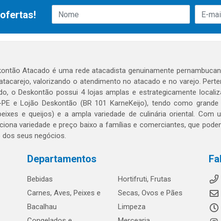
ofertas!
ontão Atacado é uma rede atacadista genuinamente pernambucana
 atacarejo, valorizando o atendimento no atacado e no varejo. Per
o, o Deskontão possui 4 lojas amplas e estrategicamente localiza
PE e Lojão Deskontão (BR 101 KarneKeijo), tendo como grande dif
peixes e queijos) e a ampla variedade de culinária oriental. Com
ciona variedade e preço baixo a famílias e comerciantes, que po
o dos seus negócios.
Departamentos
Fa
Bebidas
Hortifruti, Frutas
Carnes, Aves, Peixes e
Secas, Ovos e Pães
Bacalhau
Limpeza
Congelados e
Mercearia