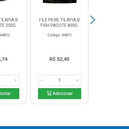
TILAPIA B
FILE PEIXE TILAPIA B
FILE PEIXE TI
TE 250G.
FISH PACOTE 800G.
FISH PACOTE
 44812
Código: 44811
Código: 44
5,74
R$ 52,40
R$ 31,4
ionar
Adicionar
Adicio