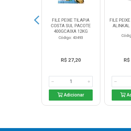
PEIXE PESCADA
FILE PEIXE TILAPIA
FILE PEIX
AMARELA
COSTA SUL PACOTE
ALINKAL
ISPACOTE 500G
400GCAIXA 12KG
Códig
digo: 39611
Código: 43493
R$ 58,70
R$ 27,20
R$
Adicionar
Adicionar
Ad