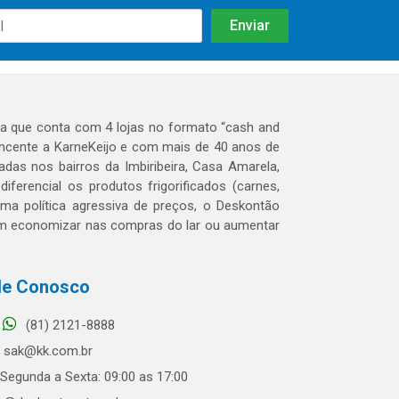
 que conta com 4 lojas no formato “cash and
tencente a KarneKeijo e com mais de 40 anos de
das nos bairros da Imbiribeira, Casa Amarela,
erencial os produtos frigorificados (carnes,
 uma política agressiva de preços, o Deskontão
dem economizar nas compras do lar ou aumentar
le Conosco
(81) 2121-8888
sak@kk.com.br
Segunda a Sexta: 09:00 as 17:00