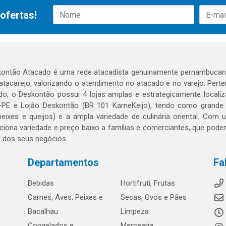
ofertas!
ontão Atacado é uma rede atacadista genuinamente pernambucana
 atacarejo, valorizando o atendimento no atacado e no varejo. Per
o, o Deskontão possui 4 lojas amplas e estrategicamente localiza
PE e Lojão Deskontão (BR 101 KarneKeijo), tendo como grande dif
peixes e queijos) e a ampla variedade de culinária oriental. Com
ciona variedade e preço baixo a famílias e comerciantes, que po
o dos seus negócios.
Departamentos
Fa
Bebidas
Hortifruti, Frutas
Carnes, Aves, Peixes e
Secas, Ovos e Pães
Bacalhau
Limpeza
Congelados e
Mercearia