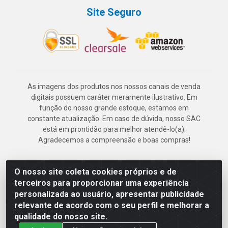
Site Seguro
As imagens dos produtos nos nossos canais de venda
digitais possuem caráter meramente ilustrativo. Em
função do nosso grande estoque, estamos em
constante atualização. Em caso de dúvida, nosso SAC
está em prontidão para melhor atendê-lo(a).
Agradecemos a compreensão e boas compras!
O nosso site coleta cookies próprios e de
Deskontão Atacado - Av. Marechal Mascarenhas de Morais, 2471 -
terceiros para proporcionar uma experiência
Imbiribeira - Recife/PE - CEP 51.150-001 - CNPJ 24.150.377/0003-
personalizada ao usuário, apresentar publicidade
57
relevante de acordo com o seu perfil e melhorar a
qualidade do nosso site.