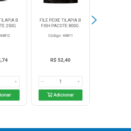
TILAPIA B
FILE PEIXE TILAPIA B
FILE PEIXE TI
TE 250G.
FISH PACOTE 800G.
FISH PACOTE
 44812
Código: 44811
Código: 44
5,74
R$ 52,40
R$ 31,4
ionar
Adicionar
Adicio