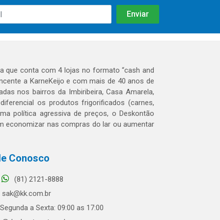
 que conta com 4 lojas no formato “cash and
tencente a KarneKeijo e com mais de 40 anos de
das nos bairros da Imbiribeira, Casa Amarela,
erencial os produtos frigorificados (carnes,
 uma política agressiva de preços, o Deskontão
dem economizar nas compras do lar ou aumentar
le Conosco
(81) 2121-8888
sak@kk.com.br
Segunda a Sexta: 09:00 as 17:00