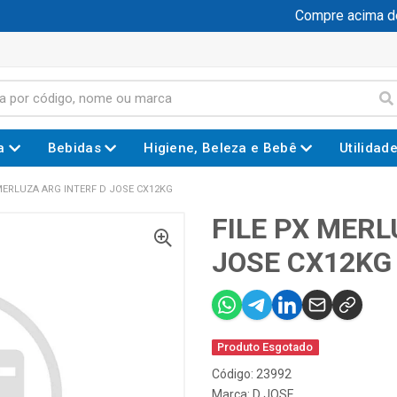
Compre acima de R
a
Bebidas
Higiene, Beleza e Bebê
Utilidad
MERLUZA ARG INTERF D JOSE CX12KG
FILE PX MERL
JOSE CX12KG
Produto Esgotado
Código: 23992
Marca:
D JOSE