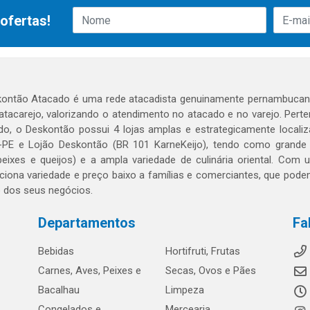
ofertas!
ontão Atacado é uma rede atacadista genuinamente pernambucana
 atacarejo, valorizando o atendimento no atacado e no varejo. Per
o, o Deskontão possui 4 lojas amplas e estrategicamente localiza
PE e Lojão Deskontão (BR 101 KarneKeijo), tendo como grande dif
peixes e queijos) e a ampla variedade de culinária oriental. Com
ciona variedade e preço baixo a famílias e comerciantes, que po
o dos seus negócios.
Departamentos
Fa
Bebidas
Hortifruti, Frutas
Carnes, Aves, Peixes e
Secas, Ovos e Pães
Bacalhau
Limpeza
Congelados e
Mercearia