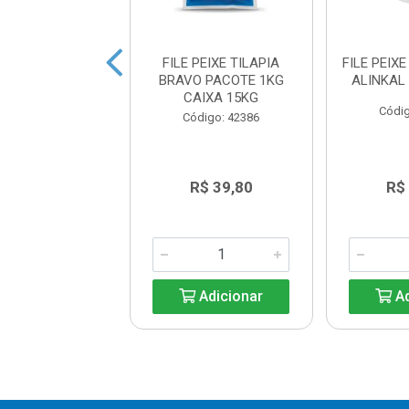
 DE MERLUZA
FILE PEIXE TILAPIA
FILE PEIX
NTINO NATURA
BRAVO PACOTE 1KG
ALINKAL
CAIXA 15X1KG
CAIXA 15KG
Códig
digo: 41582
Código: 42386
R$ 29,30
R$ 39,80
R$
Adicionar
Adicionar
Ad