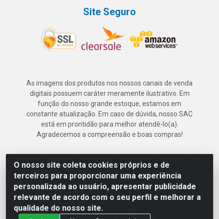
Site Seguro
As imagens dos produtos nos nossos canais de venda
digitais possuem caráter meramente ilustrativo. Em
função do nosso grande estoque, estamos em
constante atualização. Em caso de dúvida, nosso SAC
está em prontidão para melhor atendê-lo(a).
Agradecemos a compreensão e boas compras!
O nosso site coleta cookies próprios e de
Deskontão Atacado - Av. Marechal Mascarenhas de Morais, 2471 -
terceiros para proporcionar uma experiência
Imbiribeira - Recife/PE - CEP 51.150-001 - CNPJ 24.150.377/0003-
personalizada ao usuário, apresentar publicidade
57
relevante de acordo com o seu perfil e melhorar a
qualidade do nosso site.