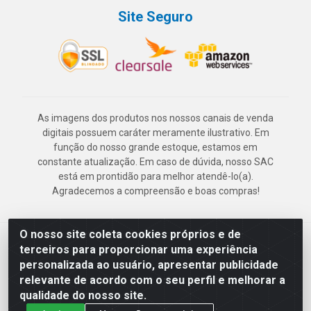
Site Seguro
As imagens dos produtos nos nossos canais de venda
digitais possuem caráter meramente ilustrativo. Em
função do nosso grande estoque, estamos em
constante atualização. Em caso de dúvida, nosso SAC
está em prontidão para melhor atendê-lo(a).
Agradecemos a compreensão e boas compras!
O nosso site coleta cookies próprios e de
Deskontão Atacado - Av. Marechal Mascarenhas de Morais, 2471 -
terceiros para proporcionar uma experiência
Imbiribeira - Recife/PE - CEP 51.150-001 - CNPJ 24.150.377/0003-
personalizada ao usuário, apresentar publicidade
57
relevante de acordo com o seu perfil e melhorar a
qualidade do nosso site.