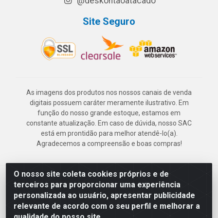
@deskontaoatacado
Site Seguro
As imagens dos produtos nos nossos canais de venda
digitais possuem caráter meramente ilustrativo. Em
função do nosso grande estoque, estamos em
constante atualização. Em caso de dúvida, nosso SAC
está em prontidão para melhor atendê-lo(a).
Agradecemos a compreensão e boas compras!
O nosso site coleta cookies próprios e de
Deskontão Atacado - Av. Marechal Mascarenhas de Morais, 2471 -
terceiros para proporcionar uma experiência
Imbiribeira - Recife/PE - CEP 51.150-001 - CNPJ 24.150.377/0003-
personalizada ao usuário, apresentar publicidade
57
relevante de acordo com o seu perfil e melhorar a
qualidade do nosso site.