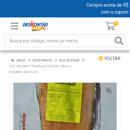
Compre acima de R$ 19
com o cupom 
0
VOLTAR
INÍCIO
ESPETINHOS
FILÉ DE PEIXE
FILE SALMAO PREMIUM CHILENO VACUO
DUMAR1,5A2KG KG