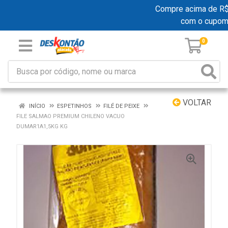
Compre acima de R$ 19
com o cupom
0
VOLTAR
INÍCIO
ESPETINHOS
FILÉ DE PEIXE
FILE SALMAO PREMIUM CHILENO VACUO
DUMAR1A1,5KG KG