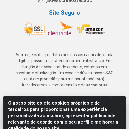
@deskontaoatacado
Site Seguro
As imagens dos produtos nos nossos canais de venda
digitais possuem caráter meramente ilustrativo. Em
função do nosso grande estoque, estamos em
constante atualização. Em caso de dúvida, nosso SAC
está em prontidão para melhor atendê-lo(a).
Agradecemos a compreensão e boas compras!
O nosso site coleta cookies próprios e de
Deskontão Atacado - Av. Marechal Mascarenhas de Morais, 2471 -
terceiros para proporcionar uma experiência
Imbiribeira - Recife/PE - CEP 51.150-001 - CNPJ 24.150.377/0003-
personalizada ao usuário, apresentar publicidade
57
relevante de acordo com o seu perfil e melhorar a
qualidade do nosso site.