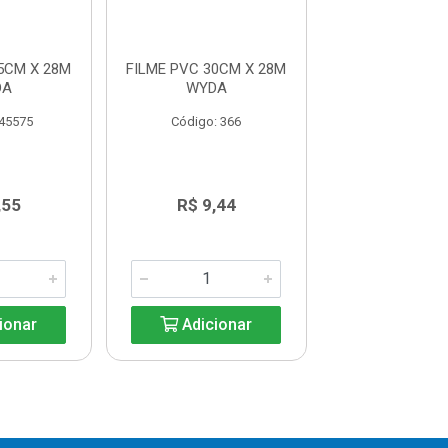
5CM X 28M
FILME PVC 30CM X 28M
FILME PVC 15C
DA
WYDA
WYDA
 45575
Código: 366
Código: 3
,55
R$ 9,44
R$ 5,7
ionar
Adicionar
Adicio