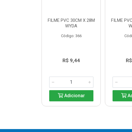
PVC 15CM X 28M
FILME PVC 30CM X 28M
FILME PV
WYDA
WYDA
W
digo: 45575
Código: 366
Códi
R$ 5,55
R$ 9,44
R$
Adicionar
Adicionar
Ad