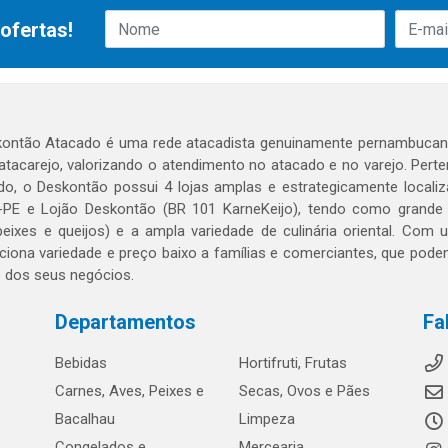
ofertas!
ontão Atacado é uma rede atacadista genuinamente pernambucana
 atacarejo, valorizando o atendimento no atacado e no varejo. Per
o, o Deskontão possui 4 lojas amplas e estrategicamente localiza
PE e Lojão Deskontão (BR 101 KarneKeijo), tendo como grande dif
peixes e queijos) e a ampla variedade de culinária oriental. Com
ciona variedade e preço baixo a famílias e comerciantes, que po
o dos seus negócios.
Departamentos
Fa
Bebidas
Hortifruti, Frutas
Carnes, Aves, Peixes e
Secas, Ovos e Pães
Bacalhau
Limpeza
Congelados e
Mercearia