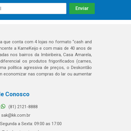
 que conta com 4 lojas no formato “cash and
tencente a KarneKeijo e com mais de 40 anos de
das nos bairros da Imbiribeira, Casa Amarela,
erencial os produtos frigorificados (carnes,
 uma política agressiva de preços, o Deskontão
dem economizar nas compras do lar ou aumentar
le Conosco
(81) 2121-8888
sak@kk.com.br
Segunda a Sexta: 09:00 as 17:00