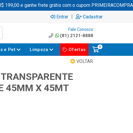
199,00 e ganhe frete grátis com o cupom PRIMEIRACOMPRA
|
Entrar
Cadastrar
Fale Conosco
(81) 2121-8888
0
es e Pet
Limpeza
Ofertas
VOLTAR
A TRANSPARENTE
E 45MM X 45MT