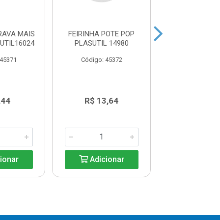
RAVA MAIS
FEIRINHA POTE POP
FEIRINHA DE
UTIL16024
PLASUTIL 14980
STITCH PLASUT
 45371
Código: 45372
Código: 45
,44
R$ 13,64
R$ 13,6
ionar
Adicionar
Adicio