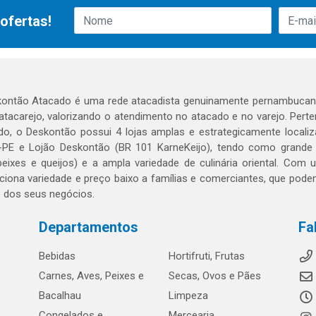
ofertas!
ontão Atacado é uma rede atacadista genuinamente pernambucana
 atacarejo, valorizando o atendimento no atacado e no varejo. Per
o, o Deskontão possui 4 lojas amplas e estrategicamente localiza
PE e Lojão Deskontão (BR 101 KarneKeijo), tendo como grande dif
peixes e queijos) e a ampla variedade de culinária oriental. Com
ciona variedade e preço baixo a famílias e comerciantes, que po
o dos seus negócios.
Departamentos
Fa
Bebidas
Hortifruti, Frutas
Carnes, Aves, Peixes e
Secas, Ovos e Pães
Bacalhau
Limpeza
Congelados e
Mercearia