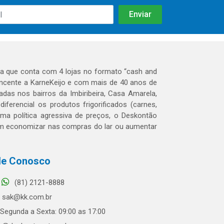
 que conta com 4 lojas no formato “cash and
tencente a KarneKeijo e com mais de 40 anos de
das nos bairros da Imbiribeira, Casa Amarela,
erencial os produtos frigorificados (carnes,
 uma política agressiva de preços, o Deskontão
dem economizar nas compras do lar ou aumentar
le Conosco
(81) 2121-8888
sak@kk.com.br
Segunda a Sexta: 09:00 as 17:00