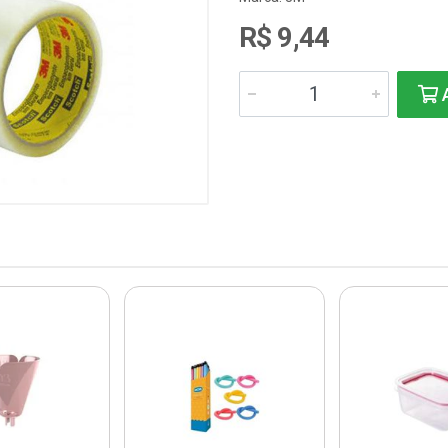
R$ 9,44
A