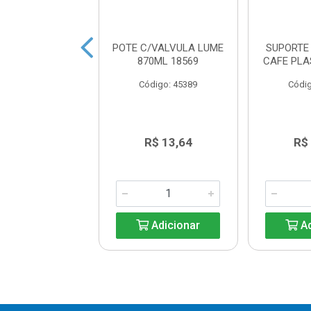
CLIC QUADRADO
POTE C/VALVULA LUME
SUPORTE 
0ML 15292
870ML 18569
CAFE PLA
digo: 45398
Código: 45389
Códig
R$ 7,86
R$ 13,64
R$
Adicionar
Adicionar
Ad