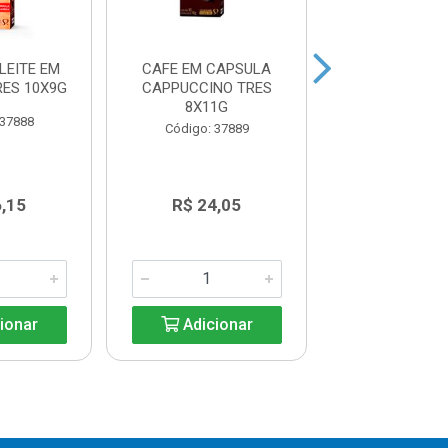
LEITE EM
CAFE EM CAPSULA
LENTILHA YOK
RES 10X9G
CAPPUCCINO TRES
8X11G
 37888
Código: 40
Código: 37889
6,15
R$ 24,05
R$ 13,6
ionar
Adicionar
Adicio