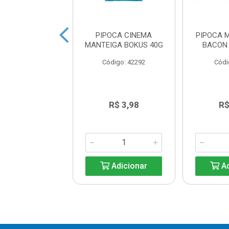
OCA NATURAL
PIPOCA CINEMA
PIPOCA 
OKUS 50G
MANTEIGA BOKUS 40G
BACON 
digo: 42296
Código: 42292
Códi
R$ 3,45
R$ 3,98
R$
Adicionar
Adicionar
Ad