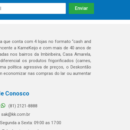
 que conta com 4 lojas no formato “cash and
tencente a KarneKeijo e com mais de 40 anos de
das nos bairros da Imbiribeira, Casa Amarela,
erencial os produtos frigorificados (carnes,
 uma política agressiva de preços, o Deskontão
dem economizar nas compras do lar ou aumentar
le Conosco
(81) 2121-8888
sak@kk.com.br
Segunda a Sexta: 09:00 as 17:00