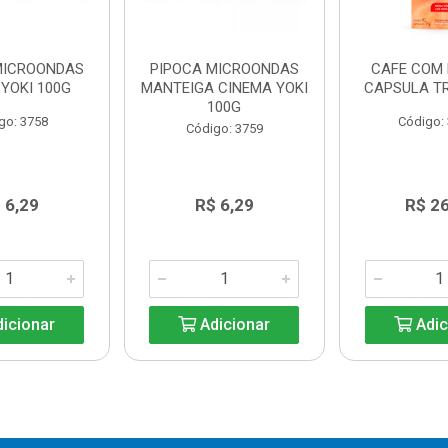
MICROONDAS
PIPOCA MICROONDAS
CAFE COM 
YOKI 100G
MANTEIGA CINEMA YOKI
CAPSULA T
100G
go: 3758
Código:
Código: 3759
 6,29
R$ 6,29
R$ 2
icionar
Adicionar
Adic