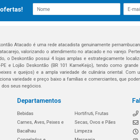
ofertas!
ontão Atacado é uma rede atacadista genuinamente pernambucana
 atacarejo, valorizando o atendimento no atacado e no varejo. Per
o, o Deskontão possui 4 lojas amplas e estrategicamente localiza
PE e Lojão Deskontão (BR 101 KarneKeijo), tendo como grande dif
peixes e queijos) e a ampla variedade de culinária oriental. Com
ciona variedade e preço baixo a famílias e comerciantes, que po
o dos seus negócios.
Departamentos
Fa
Bebidas
Hortifruti, Frutas
Carnes, Aves, Peixes e
Secas, Ovos e Pães
Bacalhau
Limpeza
Congelados e
Mercearia