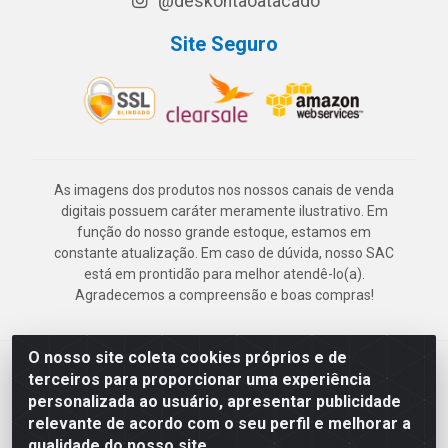
@deskontaoatacado
Site Seguro
As imagens dos produtos nos nossos canais de venda
digitais possuem caráter meramente ilustrativo. Em
função do nosso grande estoque, estamos em
constante atualização. Em caso de dúvida, nosso SAC
está em prontidão para melhor atendê-lo(a).
Agradecemos a compreensão e boas compras!
O nosso site coleta cookies próprios e de
Deskontão Atacado - Av. Marechal Mascarenhas de Morais, 2471 -
terceiros para proporcionar uma experiência
Imbiribeira - Recife/PE - CEP 51.150-001 - CNPJ 24.150.377/0003-
personalizada ao usuário, apresentar publicidade
57
relevante de acordo com o seu perfil e melhorar a
qualidade do nosso site.