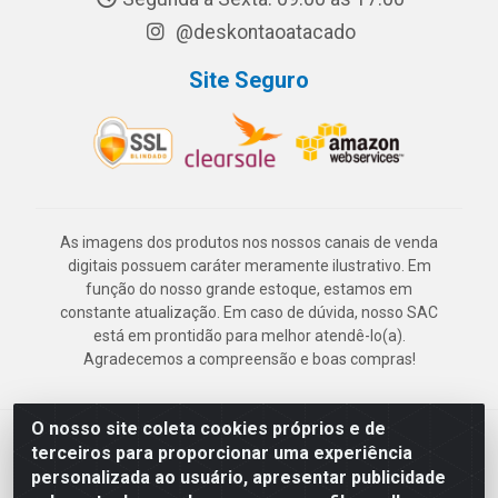
@deskontaoatacado
Site Seguro
As imagens dos produtos nos nossos canais de venda
digitais possuem caráter meramente ilustrativo. Em
função do nosso grande estoque, estamos em
constante atualização. Em caso de dúvida, nosso SAC
está em prontidão para melhor atendê-lo(a).
Agradecemos a compreensão e boas compras!
O nosso site coleta cookies próprios e de
Deskontão Atacado - Av. Marechal Mascarenhas de Morais, 2471 -
terceiros para proporcionar uma experiência
Imbiribeira - Recife/PE - CEP 51.150-001 - CNPJ 24.150.377/0003-
personalizada ao usuário, apresentar publicidade
57