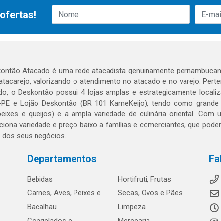
ofertas!
ontão Atacado é uma rede atacadista genuinamente pernambucana
 atacarejo, valorizando o atendimento no atacado e no varejo. Per
o, o Deskontão possui 4 lojas amplas e estrategicamente localiza
PE e Lojão Deskontão (BR 101 KarneKeijo), tendo como grande dif
peixes e queijos) e a ampla variedade de culinária oriental. Com
ciona variedade e preço baixo a famílias e comerciantes, que po
o dos seus negócios.
Departamentos
Fa
Bebidas
Hortifruti, Frutas
Carnes, Aves, Peixes e
Secas, Ovos e Pães
Bacalhau
Limpeza
Congelados e
Mercearia