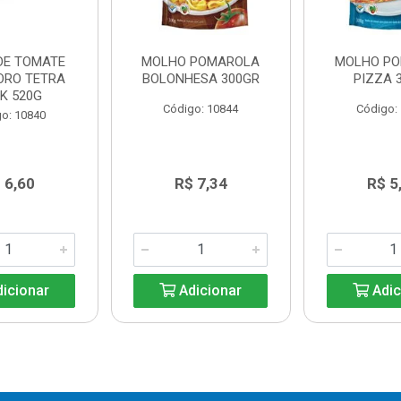
DE TOMATE
MOLHO POMAROLA
MOLHO P
ORO TETRA
BOLONHESA 300GR
PIZZA 
K 520G
Código: 10844
Código:
o: 10840
 6,60
R$ 7,34
R$ 5
icionar
Adicionar
Adic