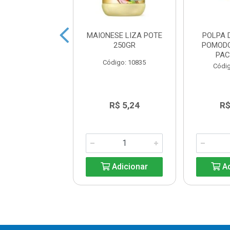
 SALADA LIZA
MAIONESE LIZA POTE
POLPA 
 CX12X234ML
250GR
POMOD
PAC
digo: 14495
Código: 10835
Códig
R$ 11,54
R$ 5,24
R$
Adicionar
Adicionar
Ad