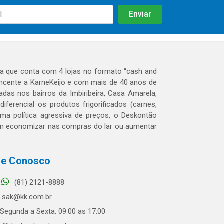
 que conta com 4 lojas no formato “cash and
tencente a KarneKeijo e com mais de 40 anos de
das nos bairros da Imbiribeira, Casa Amarela,
erencial os produtos frigorificados (carnes,
 uma política agressiva de preços, o Deskontão
dem economizar nas compras do lar ou aumentar
le Conosco
(81) 2121-8888
sak@kk.com.br
Segunda a Sexta: 09:00 as 17:00