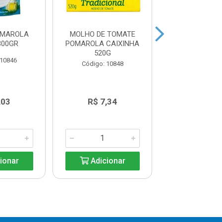
OMAROLA
MOLHO DE TOMATE
MOLHO PARA 
300GR
POMAROLA CAIXINHA
PARMESÃO J
520G
250G
 10846
Código: 10848
Código: 11
,03
R$ 7,34
R$ 12,5
ionar
Adicionar
Adicio