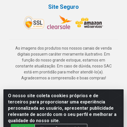
Site Seguro
As imagens dos produtos nos nossos canais de venda
digitais possuem caráter meramente ilustrativo. Em
função do nosso grande estoque, estamos em
constante atualização. Em caso de dúvida, nosso SAC
está em prontidão para melhor atendê-lo(a).
Agradecemos a compreensão e boas compras!
O nosso site coleta cookies próprios e de
Deskontão Atacado - Av. Marechal Mascarenhas de Morais, 2471 -
terceiros para proporcionar uma experiência
Imbiribeira - Recife/PE - CEP 51.150-001 - CNPJ 24.150.377/0003-
personalizada ao usuário, apresentar publicidade
57
relevante de acordo com o seu perfil e melhorar a
qualidade do nosso site.