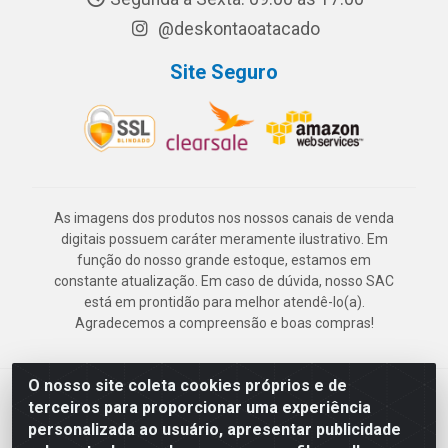
@deskontaoatacado
Site Seguro
As imagens dos produtos nos nossos canais de venda
digitais possuem caráter meramente ilustrativo. Em
função do nosso grande estoque, estamos em
constante atualização. Em caso de dúvida, nosso SAC
está em prontidão para melhor atendê-lo(a).
Agradecemos a compreensão e boas compras!
O nosso site coleta cookies próprios e de
Deskontão Atacado - Av. Marechal Mascarenhas de Morais, 2471 -
terceiros para proporcionar uma experiência
Imbiribeira - Recife/PE - CEP 51.150-001 - CNPJ 24.150.377/0003-
personalizada ao usuário, apresentar publicidade
57