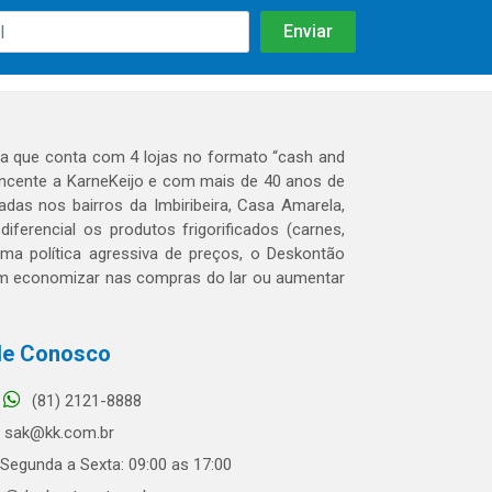
 que conta com 4 lojas no formato “cash and
tencente a KarneKeijo e com mais de 40 anos de
das nos bairros da Imbiribeira, Casa Amarela,
erencial os produtos frigorificados (carnes,
 uma política agressiva de preços, o Deskontão
dem economizar nas compras do lar ou aumentar
le Conosco
(81) 2121-8888
sak@kk.com.br
Segunda a Sexta: 09:00 as 17:00