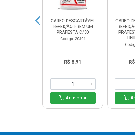
DOR DE MASSA
GARFO DESCARTÁVEL
GARFO D
CONCHA WAVY
REFEIÇÃO PREMIUM
REFEIÇ
29,2CM BRINOX
PRAFESTA C/50
PRAFES
UN
digo: 30098
Código: 20301
Códig
R$ 8,39
R$ 8,91
R$
Adicionar
Adicionar
Ad