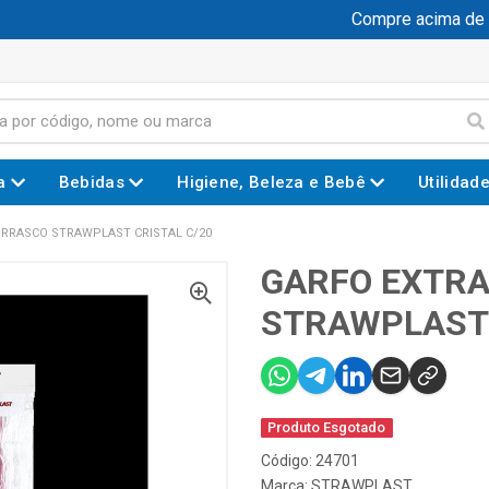
Compre acima de R$
a
Bebidas
Higiene, Beleza e Bebê
Utilidad
RRASCO STRAWPLAST CRISTAL C/20
GARFO EXTR
STRAWPLAST 
Produto Esgotado
Código: 24701
Marca:
STRAWPLAST