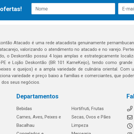
ofertas!
ontão Atacado é uma rede atacadista genuinamente pernambucana
 atacarejo, valorizando o atendimento no atacado e no varejo. Per
o, o Deskontão possui 4 lojas amplas e estrategicamente localiza
PE e Lojão Deskontão (BR 101 KarneKeijo), tendo como grande dif
peixes e queijos) e a ampla variedade de culinária oriental. Com
ciona variedade e preço baixo a famílias e comerciantes, que po
o dos seus negócios.
Departamentos
Fa
Bebidas
Hortifruti, Frutas
Carnes, Aves, Peixes e
Secas, Ovos e Pães
Bacalhau
Limpeza
Congelados e
Mercearia