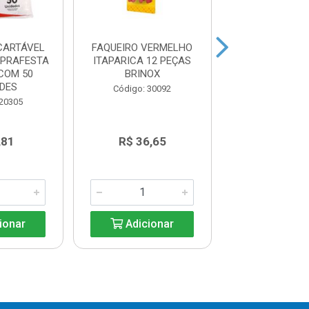
CARTÁVEL
FAQUEIRO VERMELHO
FAQUEIRO P
PRAFESTA
ITAPARICA 12 PEÇAS
ITAPARICA12
COM 50
BRINOX
BRINOX
DES
Código: 30092
Código: 30
 20305
,81
R$ 36,65
R$ 36,6
ionar
Adicionar
Adicio