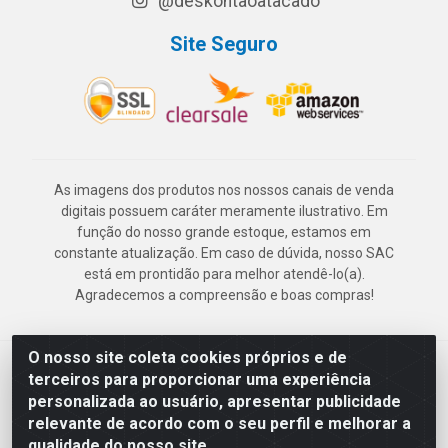
@deskontaoatacado
Site Seguro
As imagens dos produtos nos nossos canais de venda
digitais possuem caráter meramente ilustrativo. Em
função do nosso grande estoque, estamos em
constante atualização. Em caso de dúvida, nosso SAC
está em prontidão para melhor atendê-lo(a).
Agradecemos a compreensão e boas compras!
O nosso site coleta cookies próprios e de
Deskontão Atacado - Av. Marechal Mascarenhas de Morais, 2471 -
terceiros para proporcionar uma experiência
Imbiribeira - Recife/PE - CEP 51.150-001 - CNPJ 24.150.377/0003-
personalizada ao usuário, apresentar publicidade
57
relevante de acordo com o seu perfil e melhorar a
qualidade do nosso site.