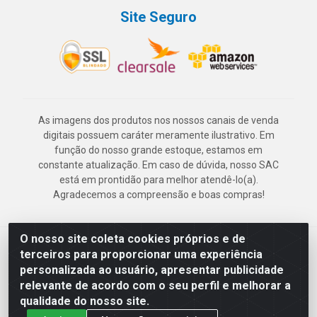
Site Seguro
As imagens dos produtos nos nossos canais de venda
digitais possuem caráter meramente ilustrativo. Em
função do nosso grande estoque, estamos em
constante atualização. Em caso de dúvida, nosso SAC
está em prontidão para melhor atendê-lo(a).
Agradecemos a compreensão e boas compras!
O nosso site coleta cookies próprios e de
Deskontão Atacado - Av. Marechal Mascarenhas de Morais, 2471 -
terceiros para proporcionar uma experiência
Imbiribeira - Recife/PE - CEP 51.150-001 - CNPJ 24.150.377/0003-
personalizada ao usuário, apresentar publicidade
57
relevante de acordo com o seu perfil e melhorar a
qualidade do nosso site.