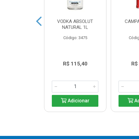
ESE HEINZ PT
VODKA ABSOLUT
CAMPA
400G
NATURAL 1L
digo: 34538
Código: 3475
Códig
R$ 23,00
R$ 115,40
R$
Adicionar
Adicionar
Ad