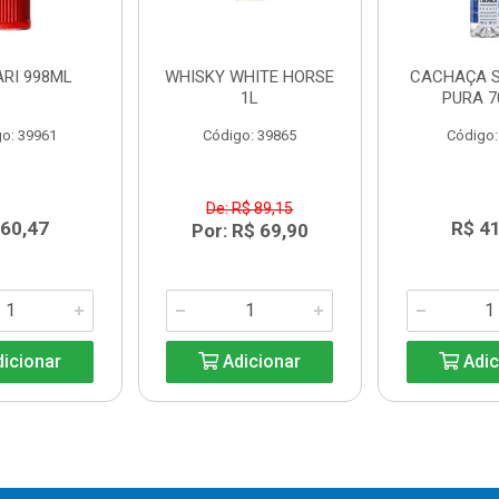
RI 998ML
WHISKY WHITE HORSE
CACHAÇA 
1L
PURA 
o: 39961
Código: 39865
Código:
De: R$ 89,15
 60,47
R$ 4
Por: R$ 69,90
icionar
Adicionar
Adic