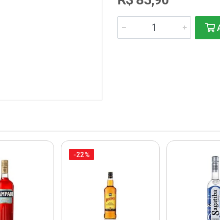
A
-22%