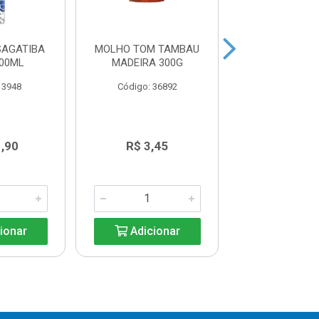
SAGATIBA
MOLHO TOM TAMBAU
BEB L WHEYFI
700ML
MADEIRA 300G
C/B DC PAR
250ML
 3948
Código: 36892
Código: 36
1,90
R$ 3,45
R$ 6,8
ionar
Adicionar
Adicio