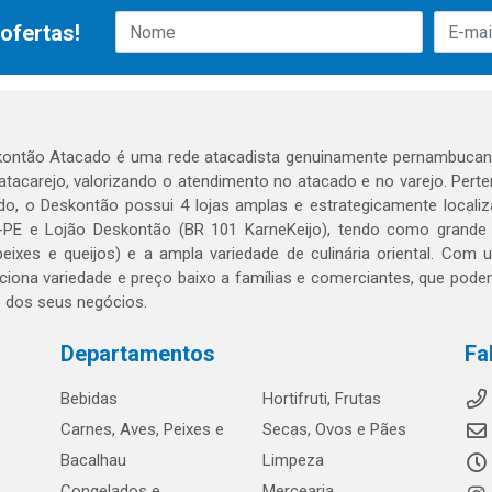
ofertas!
ontão Atacado é uma rede atacadista genuinamente pernambucana
 atacarejo, valorizando o atendimento no atacado e no varejo. Per
o, o Deskontão possui 4 lojas amplas e estrategicamente localiza
PE e Lojão Deskontão (BR 101 KarneKeijo), tendo como grande dif
peixes e queijos) e a ampla variedade de culinária oriental. Com
ciona variedade e preço baixo a famílias e comerciantes, que po
o dos seus negócios.
Departamentos
Fa
Bebidas
Hortifruti, Frutas
Carnes, Aves, Peixes e
Secas, Ovos e Pães
Bacalhau
Limpeza
Congelados e
Mercearia