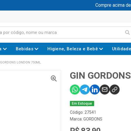
Compre acima de R$
a
Bebidas
Higiene, Beleza e Bebê
Utilidad
 GORDONS LONDON 750ML
GIN GORDONS
Em Estoque
Código: 27541
Marca:
GORDONS
R$ 83,90