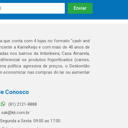
 que conta com 4 lojas no formato “cash and
tencente a KarneKeijo e com mais de 40 anos de
das nos bairros da Imbiribeira, Casa Amarela,
erencial os produtos frigorificados (carnes,
 uma política agressiva de preços, o Deskontão
dem economizar nas compras do lar ou aumentar
le Conosco
(81) 2121-8888
sak@kk.com.br
Segunda a Sexta: 09:00 as 17:00