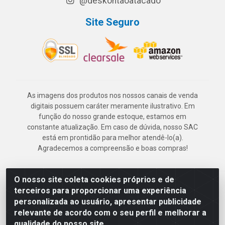
@deskontaoatacado
Site Seguro
As imagens dos produtos nos nossos canais de venda
digitais possuem caráter meramente ilustrativo. Em
função do nosso grande estoque, estamos em
constante atualização. Em caso de dúvida, nosso SAC
está em prontidão para melhor atendê-lo(a).
Agradecemos a compreensão e boas compras!
O nosso site coleta cookies próprios e de
Deskontão Atacado - Av. Marechal Mascarenhas de Morais, 2471 -
terceiros para proporcionar uma experiência
Imbiribeira - Recife/PE - CEP 51.150-001 - CNPJ 24.150.377/0003-
personalizada ao usuário, apresentar publicidade
57
relevante de acordo com o seu perfil e melhorar a
qualidade do nosso site.