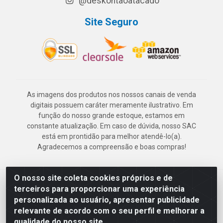
@deskontaoatacado
Site Seguro
As imagens dos produtos nos nossos canais de venda
digitais possuem caráter meramente ilustrativo. Em
função do nosso grande estoque, estamos em
constante atualização. Em caso de dúvida, nosso SAC
está em prontidão para melhor atendê-lo(a).
Agradecemos a compreensão e boas compras!
O nosso site coleta cookies próprios e de
Deskontão Atacado - Av. Marechal Mascarenhas de Morais, 2471 -
terceiros para proporcionar uma experiência
Imbiribeira - Recife/PE - CEP 51.150-001 - CNPJ 24.150.377/0003-
personalizada ao usuário, apresentar publicidade
57
relevante de acordo com o seu perfil e melhorar a
qualidade do nosso site.