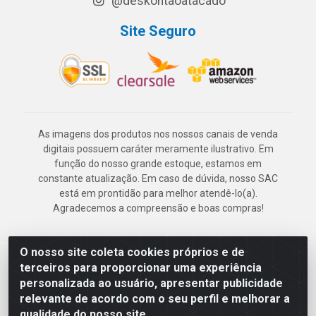
@deskontaoatacado
Site Seguro
As imagens dos produtos nos nossos canais de venda
digitais possuem caráter meramente ilustrativo. Em
função do nosso grande estoque, estamos em
constante atualização. Em caso de dúvida, nosso SAC
está em prontidão para melhor atendê-lo(a).
Agradecemos a compreensão e boas compras!
O nosso site coleta cookies próprios e de
Deskontão Atacado - Av. Marechal Mascarenhas de Morais, 2471 -
terceiros para proporcionar uma experiência
Imbiribeira - Recife/PE - CEP 51.150-001 - CNPJ 24.150.377/0003-
personalizada ao usuário, apresentar publicidade
57
relevante de acordo com o seu perfil e melhorar a
qualidade do nosso site.