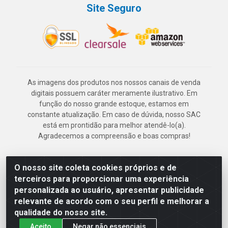
Site Seguro
As imagens dos produtos nos nossos canais de venda
digitais possuem caráter meramente ilustrativo. Em
função do nosso grande estoque, estamos em
constante atualização. Em caso de dúvida, nosso SAC
está em prontidão para melhor atendê-lo(a).
Agradecemos a compreensão e boas compras!
O nosso site coleta cookies próprios e de
Deskontão Atacado - Av. Marechal Mascarenhas de Morais, 2471 -
terceiros para proporcionar uma experiência
Imbiribeira - Recife/PE - CEP 51.150-001 - CNPJ 24.150.377/0003-
personalizada ao usuário, apresentar publicidade
57
relevante de acordo com o seu perfil e melhorar a
qualidade do nosso site.
Aceito
Negar não essenciais