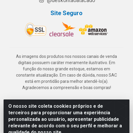
@deskontaoatacado
Site Seguro
As imagens dos produtos nos nossos canais de venda
digitais possuem caráter meramente ilustrativo. Em
função do nosso grande estoque, estamos em
constante atualização. Em caso de dúvida, nosso SAC
está em prontidão para melhor atendê-lo(a).
Agradecemos a compreensão e boas compras!
O nosso site coleta cookies próprios e de
Deskontão Atacado - Av. Marechal Mascarenhas de Morais, 2471 -
terceiros para proporcionar uma experiência
Imbiribeira - Recife/PE - CEP 51.150-001 - CNPJ 24.150.377/0003-
personalizada ao usuário, apresentar publicidade
57
relevante de acordo com o seu perfil e melhorar a
qualidade do nosso site.