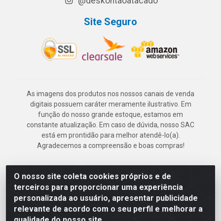
@deskontaoatacado
Site Seguro
As imagens dos produtos nos nossos canais de venda
digitais possuem caráter meramente ilustrativo. Em
função do nosso grande estoque, estamos em
constante atualização. Em caso de dúvida, nosso SAC
está em prontidão para melhor atendê-lo(a).
Agradecemos a compreensão e boas compras!
O nosso site coleta cookies próprios e de
Deskontão Atacado - Av. Marechal Mascarenhas de Morais, 2471 -
terceiros para proporcionar uma experiência
Imbiribeira - Recife/PE - CEP 51.150-001 - CNPJ 24.150.377/0003-
personalizada ao usuário, apresentar publicidade
57
relevante de acordo com o seu perfil e melhorar a
qualidade do nosso site.