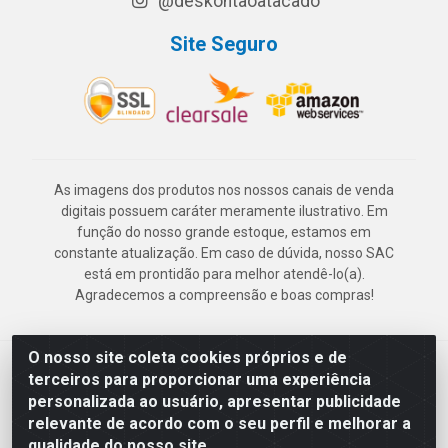
@deskontaoatacado
Site Seguro
As imagens dos produtos nos nossos canais de venda
digitais possuem caráter meramente ilustrativo. Em
função do nosso grande estoque, estamos em
constante atualização. Em caso de dúvida, nosso SAC
está em prontidão para melhor atendê-lo(a).
Agradecemos a compreensão e boas compras!
O nosso site coleta cookies próprios e de
Deskontão Atacado - Av. Marechal Mascarenhas de Morais, 2471 -
terceiros para proporcionar uma experiência
Imbiribeira - Recife/PE - CEP 51.150-001 - CNPJ 24.150.377/0003-
personalizada ao usuário, apresentar publicidade
57
relevante de acordo com o seu perfil e melhorar a
qualidade do nosso site.