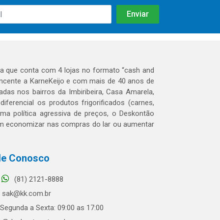
 que conta com 4 lojas no formato “cash and
tencente a KarneKeijo e com mais de 40 anos de
das nos bairros da Imbiribeira, Casa Amarela,
erencial os produtos frigorificados (carnes,
 uma política agressiva de preços, o Deskontão
dem economizar nas compras do lar ou aumentar
le Conosco
(81) 2121-8888
sak@kk.com.br
Segunda a Sexta: 09:00 as 17:00