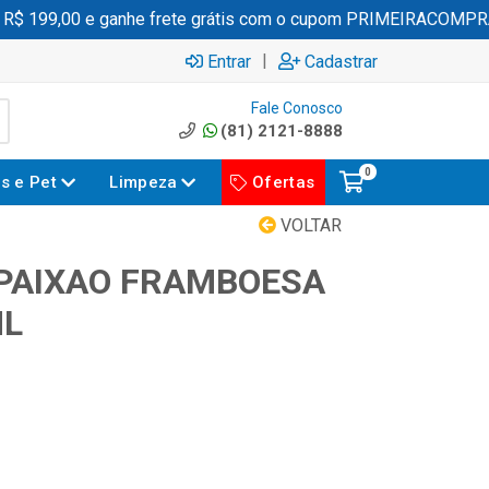
 199,00 e ganhe frete grátis com o cupom PRIMEIRACOMPRA
|
Entrar
Cadastrar
Fale Conosco
(81) 2121-8888
0
es e Pet
Limpeza
Ofertas
VOLTAR
PAIXAO FRAMBOESA
ML