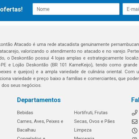
ofertas!
ontão Atacado é uma rede atacadista genuinamente pernambucana
 atacarejo, valorizando o atendimento no atacado e no varejo. Per
o, o Deskontão possui 4 lojas amplas e estrategicamente localiza
PE e Lojão Deskontão (BR 101 KarneKeijo), tendo como grande dif
peixes e queijos) e a ampla variedade de culinária oriental. Com
ciona variedade e preço baixo a famílias e comerciantes, que po
o dos seus negócios.
Departamentos
Fa
Bebidas
Hortifruti, Frutas
Carnes, Aves, Peixes e
Secas, Ovos e Pães
Bacalhau
Limpeza
Congelados e
Mercearia