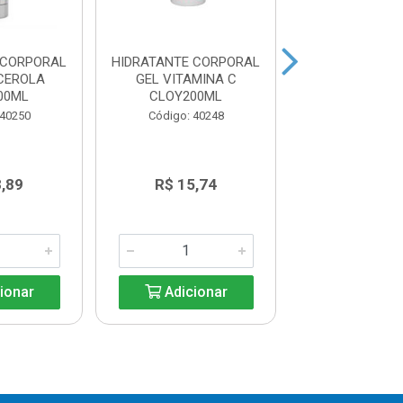
 CORPORAL
HIDRATANTE CORPORAL
HIDRATANTE C
CEROLA
GEL VITAMINA C
GEL VITAMI
00ML
CLOY200ML
CLOY200
 40250
Código: 40248
Código: 40
8,89
R$ 15,74
R$ 15,7
ionar
Adicionar
Adicio