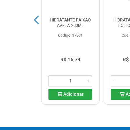
 FACIAL NIVEA
HIDRATANTE PAIXAO
HIDRAT
SSINAIS 100G
AVELA 200ML
LOTI
digo: 30471
Código: 37801
Códi
R$ 31,40
R$ 15,74
R$
Adicionar
Adicionar
Ad