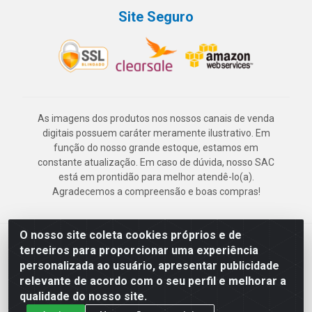
Site Seguro
As imagens dos produtos nos nossos canais de venda
digitais possuem caráter meramente ilustrativo. Em
função do nosso grande estoque, estamos em
constante atualização. Em caso de dúvida, nosso SAC
está em prontidão para melhor atendê-lo(a).
Agradecemos a compreensão e boas compras!
O nosso site coleta cookies próprios e de
Deskontão Atacado - Av. Marechal Mascarenhas de Morais, 2471 -
terceiros para proporcionar uma experiência
Imbiribeira - Recife/PE - CEP 51.150-001 - CNPJ 24.150.377/0003-
personalizada ao usuário, apresentar publicidade
57
relevante de acordo com o seu perfil e melhorar a
qualidade do nosso site.