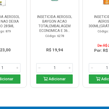
IDA AEROSOL
INSETICIDA AEROSOL
INSETICI
 NAO DEIXA
BAYGON ACAO
AERO
RO 285ML
TOTALEMBALAGEM
300ML(GRÁT
ECONOMICA E 36...
go: 879
Código:
Código: 6278
De: R$ 
 23,00
R$ 19,94
Por: R$
icionar
Adicionar
Adic