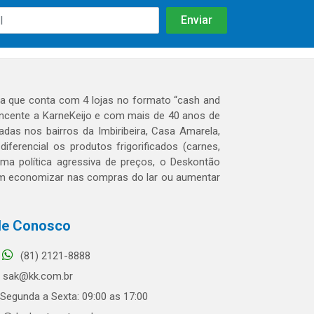
 que conta com 4 lojas no formato “cash and
tencente a KarneKeijo e com mais de 40 anos de
das nos bairros da Imbiribeira, Casa Amarela,
erencial os produtos frigorificados (carnes,
 uma política agressiva de preços, o Deskontão
dem economizar nas compras do lar ou aumentar
le Conosco
(81) 2121-8888
sak@kk.com.br
Segunda a Sexta: 09:00 as 17:00