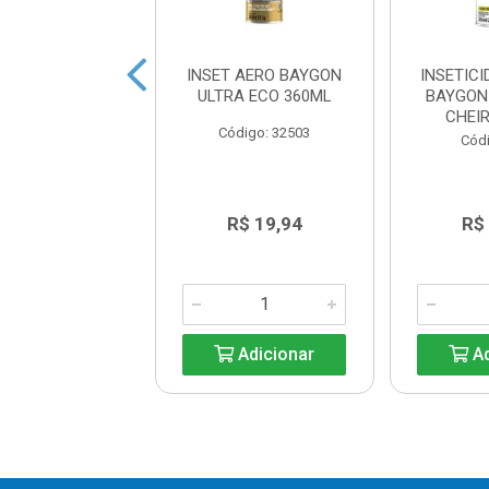
ICIDA AEROSOL
INSET AERO BAYGON
INSETIC
N MATA BARATA
ULTRA ECO 360ML
BAYGON
IGA EMBALAGEM
CHEI
Código: 32503
EC...
Códi
digo: 30310
R$ 19,94
R$ 19,94
R$
Adicionar
Adicionar
Ad