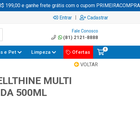
199,00 e ganhe frete grátis com o cupom PRIMEIRACOMPRA
|
Entrar
Cadastrar
Fale Conosco
(81) 2121-8888
0
es e Pet
Limpeza
Ofertas
VOLTAR
ELLTHINE MULTI
IDA 500ML