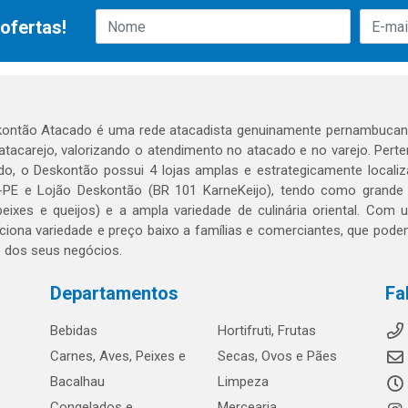
ofertas!
ontão Atacado é uma rede atacadista genuinamente pernambucana
 atacarejo, valorizando o atendimento no atacado e no varejo. Per
o, o Deskontão possui 4 lojas amplas e estrategicamente localiza
PE e Lojão Deskontão (BR 101 KarneKeijo), tendo como grande dif
peixes e queijos) e a ampla variedade de culinária oriental. Com
ciona variedade e preço baixo a famílias e comerciantes, que po
o dos seus negócios.
Departamentos
Fa
Bebidas
Hortifruti, Frutas
Carnes, Aves, Peixes e
Secas, Ovos e Pães
Bacalhau
Limpeza
Congelados e
Mercearia