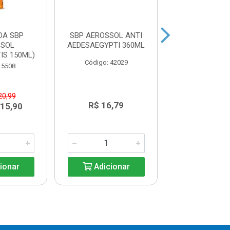
DA SBP
SBP AEROSSOL ANTI
INSETICIDA M
SSOL
AEDESAEGYPTI 360ML
AERO MA
IS 150ML)
BARATA36
Código: 42029
 5508
Código: 40
20,99
R$ 16,79
R$ 16,7
 15,90
ionar
Adicionar
Adicio