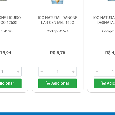
ONE LIQUIDO
IOG NATURAL DANONE
IOG NATUR
GO 1250G
LAR CEN MEL 160G
DESNATA
o: 41525
Código: 41524
Código:
 19,94
R$ 5,76
R$ 4
icionar
Adicionar
Adic