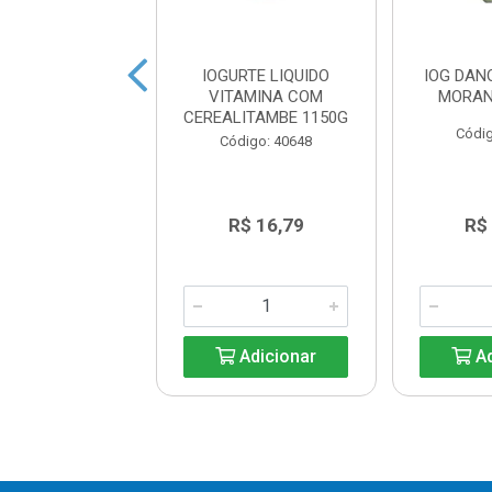
RTE FRUTISIS
IOGURTE LIQUIDO
IOG DAN
 MORANGO 150G
VITAMINA COM
MORAN
CEREALITAMBE 1150G
ódigo: 3653
Códig
Código: 40648
R$ 4,19
R$ 16,79
R$
Adicionar
Adicionar
Ad