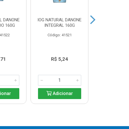
AL DANONE
IOG NATURAL DANONE
IOG CORPUS S
DO 160G
INTEGRAL 160G
MORANGO 
 41522
Código: 41521
Código: 41
,71
R$ 5,24
R$ 5,2
ionar
Adicionar
Adicio