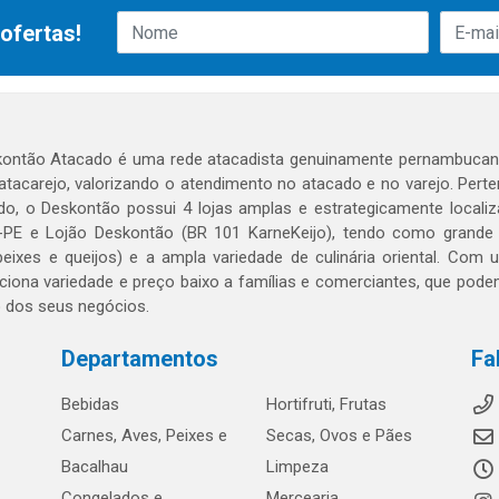
ofertas!
ontão Atacado é uma rede atacadista genuinamente pernambucana
 atacarejo, valorizando o atendimento no atacado e no varejo. Per
o, o Deskontão possui 4 lojas amplas e estrategicamente localiza
PE e Lojão Deskontão (BR 101 KarneKeijo), tendo como grande dif
peixes e queijos) e a ampla variedade de culinária oriental. Com
ciona variedade e preço baixo a famílias e comerciantes, que po
o dos seus negócios.
Departamentos
Fa
Bebidas
Hortifruti, Frutas
Carnes, Aves, Peixes e
Secas, Ovos e Pães
Bacalhau
Limpeza
Congelados e
Mercearia