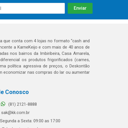
 que conta com 4 lojas no formato “cash and
tencente a KarneKeijo e com mais de 40 anos de
das nos bairros da Imbiribeira, Casa Amarela,
erencial os produtos frigorificados (carnes,
 uma política agressiva de preços, o Deskontão
dem economizar nas compras do lar ou aumentar
le Conosco
(81) 2121-8888
sak@kk.com.br
Segunda a Sexta: 09:00 as 17:00