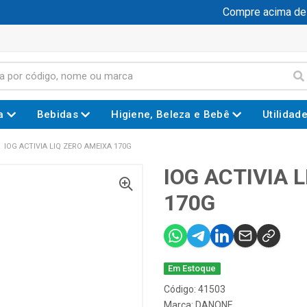
Compre acima de R$
a
Bebidas
Higiene, Beleza e Bebê
Utilidad
IOG ACTIVIA LIQ ZERO AMEIXA 170G
IOG ACTIVIA 
170G
Em Estoque
Código: 41503
Marca:
DANONE