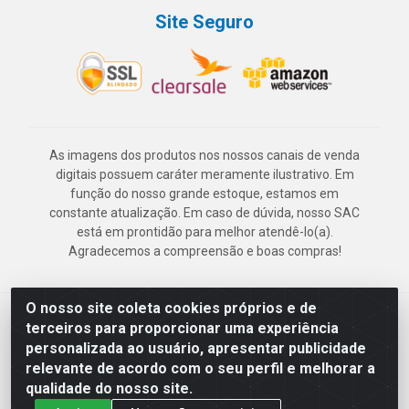
Site Seguro
As imagens dos produtos nos nossos canais de venda
digitais possuem caráter meramente ilustrativo. Em
função do nosso grande estoque, estamos em
constante atualização. Em caso de dúvida, nosso SAC
está em prontidão para melhor atendê-lo(a).
Agradecemos a compreensão e boas compras!
O nosso site coleta cookies próprios e de
Deskontão Atacado - Av. Marechal Mascarenhas de Morais, 2471 -
terceiros para proporcionar uma experiência
Imbiribeira - Recife/PE - CEP 51.150-001 - CNPJ 24.150.377/0003-
personalizada ao usuário, apresentar publicidade
57
relevante de acordo com o seu perfil e melhorar a
qualidade do nosso site.