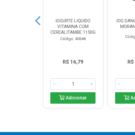
HANDELLE
IOGURTE LIQUIDO
IOG DAN
OLATE 8X540G
VITAMINA COM
MORAN
CEREALITAMBE 1150G
digo: 38972
Códig
Código: 40648
R$ 16,79
R$ 16,79
R$
Adicionar
Adicionar
Ad