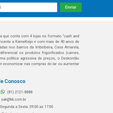
 que conta com 4 lojas no formato “cash and
tencente a KarneKeijo e com mais de 40 anos de
das nos bairros da Imbiribeira, Casa Amarela,
erencial os produtos frigorificados (carnes,
 uma política agressiva de preços, o Deskontão
dem economizar nas compras do lar ou aumentar
le Conosco
(81) 2121-8888
sak@kk.com.br
Segunda a Sexta: 09:00 as 17:00