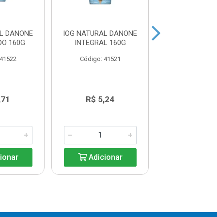
AL DANONE
IOG NATURAL DANONE
IOG CORPUS
DO 160G
INTEGRAL 160G
MORANGO 
 41522
Código: 41521
Código: 41
,71
R$ 5,24
R$ 18,8
ionar
Adicionar
Adicio