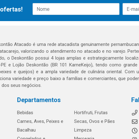
ofertas!
ontão Atacado é uma rede atacadista genuinamente pernambucana
 atacarejo, valorizando o atendimento no atacado e no varejo. Per
o, o Deskontão possui 4 lojas amplas e estrategicamente localiza
PE e Lojão Deskontão (BR 101 KarneKeijo), tendo como grande dif
peixes e queijos) e a ampla variedade de culinária oriental. Com
ciona variedade e preço baixo a famílias e comerciantes, que po
o dos seus negócios.
Departamentos
Fa
Bebidas
Hortifruti, Frutas
Carnes, Aves, Peixes e
Secas, Ovos e Pães
Bacalhau
Limpeza
Congelados e
Mercearia