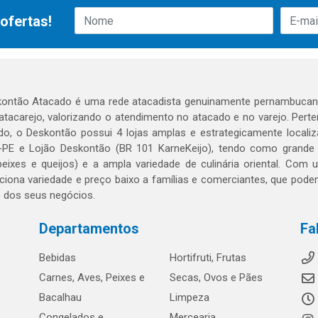
ofertas!
ontão Atacado é uma rede atacadista genuinamente pernambucana
 atacarejo, valorizando o atendimento no atacado e no varejo. Per
o, o Deskontão possui 4 lojas amplas e estrategicamente localiza
PE e Lojão Deskontão (BR 101 KarneKeijo), tendo como grande dif
peixes e queijos) e a ampla variedade de culinária oriental. Com
ciona variedade e preço baixo a famílias e comerciantes, que po
o dos seus negócios.
Departamentos
Fa
Bebidas
Hortifruti, Frutas
Carnes, Aves, Peixes e
Secas, Ovos e Pães
Bacalhau
Limpeza
Congelados e
Mercearia