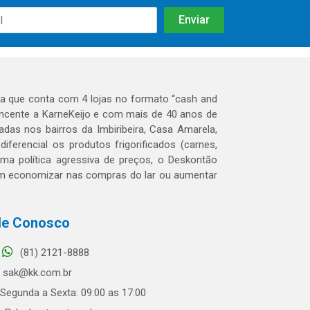
 que conta com 4 lojas no formato “cash and
tencente a KarneKeijo e com mais de 40 anos de
das nos bairros da Imbiribeira, Casa Amarela,
erencial os produtos frigorificados (carnes,
 uma política agressiva de preços, o Deskontão
dem economizar nas compras do lar ou aumentar
le Conosco
(81) 2121-8888
sak@kk.com.br
Segunda a Sexta: 09:00 as 17:00