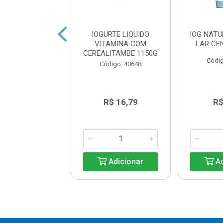
HANDELLE
IOGURTE LIQUIDO
IOG NAT
OLATE 8X540G
VITAMINA COM
LAR CE
CEREALITAMBE 1150G
digo: 38972
Códig
Código: 40648
R$ 16,79
R$ 16,79
R$
Adicionar
Adicionar
Ad