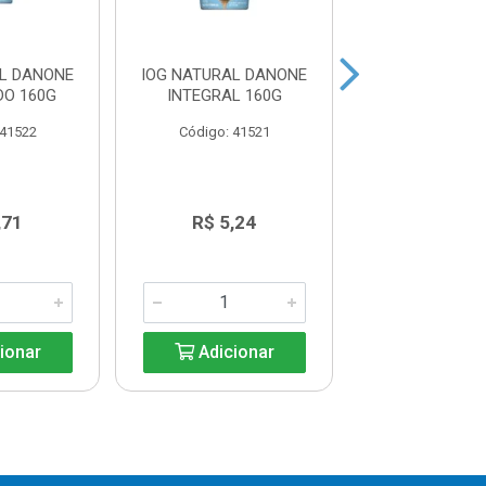
AL DANONE
IOG NATURAL DANONE
IOG CORPUS
DO 160G
INTEGRAL 160G
MORANGO 
 41522
Código: 41521
Código: 41
,71
R$ 5,24
R$ 18,8
ionar
Adicionar
Adicio