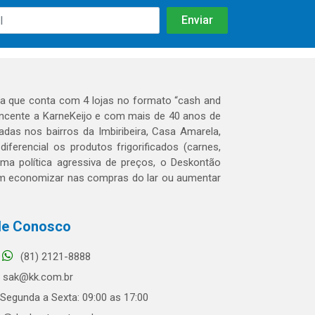
 que conta com 4 lojas no formato “cash and
tencente a KarneKeijo e com mais de 40 anos de
das nos bairros da Imbiribeira, Casa Amarela,
erencial os produtos frigorificados (carnes,
 uma política agressiva de preços, o Deskontão
dem economizar nas compras do lar ou aumentar
le Conosco
(81) 2121-8888
sak@kk.com.br
Segunda a Sexta: 09:00 as 17:00