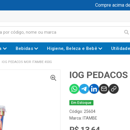
Compre acima de R$
a
Bebidas
Higiene, Beleza e Bebê
Utilidad
IOG PEDACOS MOR ITAMBE 450G
IOG PEDACOS
Em Estoque
Código: 25604
Marca:
ITAMBE
R$ 13,64