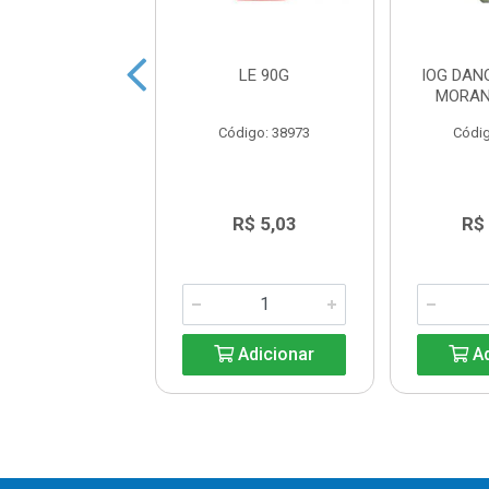
HANDELLE
LE 90G
IOG DAN
OLATE 8X540G
MORAN
digo: 38972
Código: 38973
Códig
R$ 16,79
R$ 5,03
R$
Adicionar
Adicionar
Ad