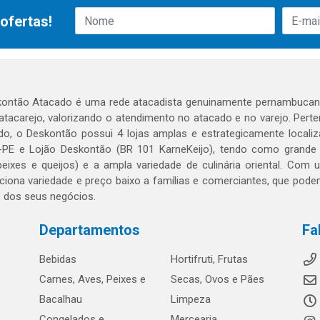
ofertas!
ontão Atacado é uma rede atacadista genuinamente pernambucana
 atacarejo, valorizando o atendimento no atacado e no varejo. Per
o, o Deskontão possui 4 lojas amplas e estrategicamente localiza
PE e Lojão Deskontão (BR 101 KarneKeijo), tendo como grande dif
peixes e queijos) e a ampla variedade de culinária oriental. Com
ciona variedade e preço baixo a famílias e comerciantes, que po
o dos seus negócios.
Departamentos
Fa
Bebidas
Hortifruti, Frutas
Carnes, Aves, Peixes e
Secas, Ovos e Pães
Bacalhau
Limpeza
Congelados e
Mercearia