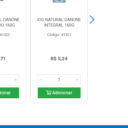
AL DANONE
IOG NATURAL DANONE
IOG CORPUS
DO 160G
INTEGRAL 160G
MORANGO 
 41522
Código: 41521
Código: 41
,71
R$ 5,24
R$ 18,8
ionar
Adicionar
Adicio