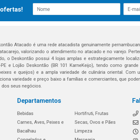
ofertas!
ontão Atacado é uma rede atacadista genuinamente pernambucana
 atacarejo, valorizando o atendimento no atacado e no varejo. Per
o, o Deskontão possui 4 lojas amplas e estrategicamente localiza
PE e Lojão Deskontão (BR 101 KarneKeijo), tendo como grande dif
peixes e queijos) e a ampla variedade de culinária oriental. Com
ciona variedade e preço baixo a famílias e comerciantes, que po
o dos seus negócios.
Departamentos
Fa
Bebidas
Hortifruti, Frutas
Carnes, Aves, Peixes e
Secas, Ovos e Pães
Bacalhau
Limpeza
Congelados e
Mercearia