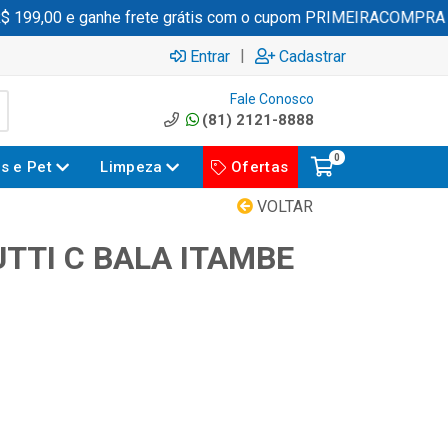
99,00 e ganhe frete grátis com o cupom PRIMEIRACOMPRA
|
Entrar
Cadastrar
Fale Conosco
(81) 2121-8888
0
es e Pet
Limpeza
Ofertas
VOLTAR
UTTI C BALA ITAMBE