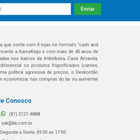
 que conta com 4 lojas no formato “cash and
tencente a KarneKeijo e com mais de 40 anos de
das nos bairros da Imbiribeira, Casa Amarela,
erencial os produtos frigorificados (carnes,
 uma política agressiva de preços, o Deskontão
dem economizar nas compras do lar ou aumentar
le Conosco
(81) 2121-8888
sak@kk.com.br
Segunda a Sexta: 09:00 as 17:00