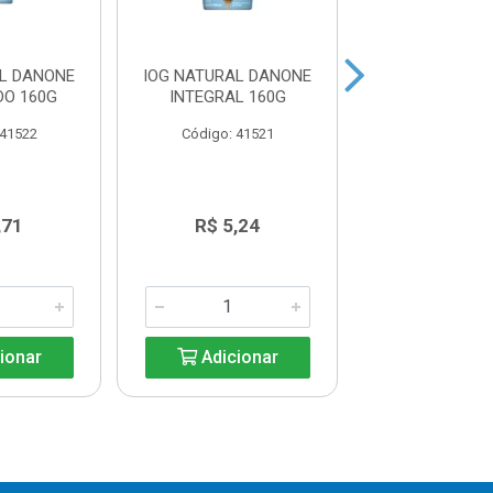
AL DANONE
IOG NATURAL DANONE
IOG CORPUS
DO 160G
INTEGRAL 160G
MORANGO 
 41522
Código: 41521
Código: 41
,71
R$ 5,24
R$ 18,8
ionar
Adicionar
Adicio