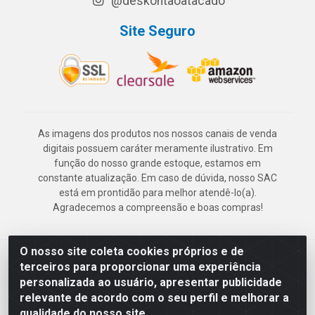
@deskontaoatacado
Site Seguro
As imagens dos produtos nos nossos canais de venda
digitais possuem caráter meramente ilustrativo. Em
função do nosso grande estoque, estamos em
constante atualização. Em caso de dúvida, nosso SAC
está em prontidão para melhor atendê-lo(a).
Agradecemos a compreensão e boas compras!
O nosso site coleta cookies próprios e de
Deskontão Atacado - Av. Marechal Mascarenhas de Morais, 2471 -
terceiros para proporcionar uma experiência
Imbiribeira - Recife/PE - CEP 51.150-001 - CNPJ 24.150.377/0003-
personalizada ao usuário, apresentar publicidade
57
relevante de acordo com o seu perfil e melhorar a
qualidade do nosso site.