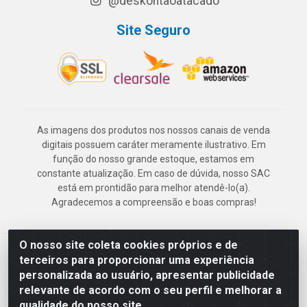
@deskontaoatacado
Site Seguro
As imagens dos produtos nos nossos canais de venda
digitais possuem caráter meramente ilustrativo. Em
função do nosso grande estoque, estamos em
constante atualização. Em caso de dúvida, nosso SAC
está em prontidão para melhor atendê-lo(a).
Agradecemos a compreensão e boas compras!
O nosso site coleta cookies próprios e de
Deskontão Atacado - Av. Marechal Mascarenhas de Morais, 2471 -
terceiros para proporcionar uma experiência
Imbiribeira - Recife/PE - CEP 51.150-001 - CNPJ 24.150.377/0003-
personalizada ao usuário, apresentar publicidade
57
relevante de acordo com o seu perfil e melhorar a
qualidade do nosso site.