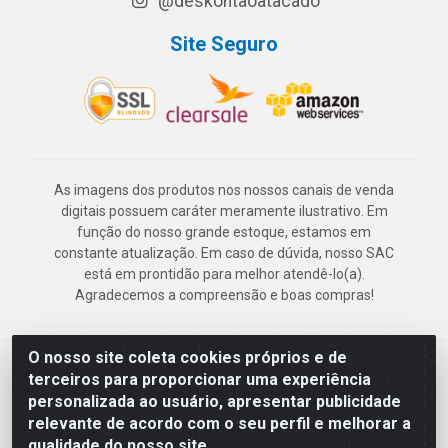
@deskontaoatacado
Site Seguro
As imagens dos produtos nos nossos canais de venda
digitais possuem caráter meramente ilustrativo. Em
função do nosso grande estoque, estamos em
constante atualização. Em caso de dúvida, nosso SAC
está em prontidão para melhor atendê-lo(a).
Agradecemos a compreensão e boas compras!
O nosso site coleta cookies próprios e de
Deskontão Atacado - Av. Marechal Mascarenhas de Morais, 2471 -
terceiros para proporcionar uma experiência
Imbiribeira - Recife/PE - CEP 51.150-001 - CNPJ 24.150.377/0003-
personalizada ao usuário, apresentar publicidade
57
relevante de acordo com o seu perfil e melhorar a
qualidade do nosso site.