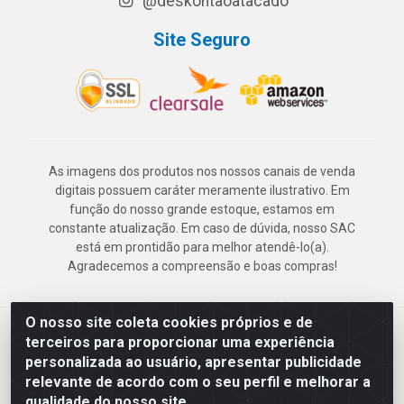
@deskontaoatacado
Site Seguro
As imagens dos produtos nos nossos canais de venda
digitais possuem caráter meramente ilustrativo. Em
função do nosso grande estoque, estamos em
constante atualização. Em caso de dúvida, nosso SAC
está em prontidão para melhor atendê-lo(a).
Agradecemos a compreensão e boas compras!
O nosso site coleta cookies próprios e de
Deskontão Atacado - Av. Marechal Mascarenhas de Morais, 2471 -
terceiros para proporcionar uma experiência
Imbiribeira - Recife/PE - CEP 51.150-001 - CNPJ 24.150.377/0003-
personalizada ao usuário, apresentar publicidade
57
relevante de acordo com o seu perfil e melhorar a
qualidade do nosso site.