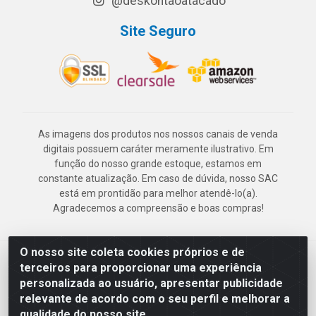
@deskontaoatacado
Site Seguro
As imagens dos produtos nos nossos canais de venda
digitais possuem caráter meramente ilustrativo. Em
função do nosso grande estoque, estamos em
constante atualização. Em caso de dúvida, nosso SAC
está em prontidão para melhor atendê-lo(a).
Agradecemos a compreensão e boas compras!
O nosso site coleta cookies próprios e de
Deskontão Atacado - Av. Marechal Mascarenhas de Morais, 2471 -
terceiros para proporcionar uma experiência
Imbiribeira - Recife/PE - CEP 51.150-001 - CNPJ 24.150.377/0003-
personalizada ao usuário, apresentar publicidade
57
relevante de acordo com o seu perfil e melhorar a
qualidade do nosso site.